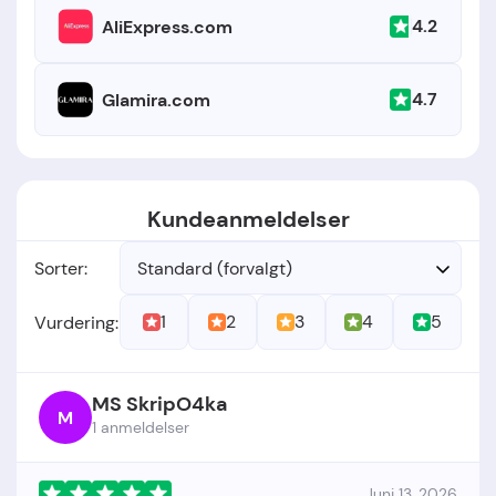
4.2
AliExpress.com
4.7
Glamira.com
Kundeanmeldelser
Sorter:
Standard (forvalgt)
1
2
3
4
5
Vurdering:
MS SkripO4ka
M
1 anmeldelser
Juni 13, 2026