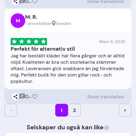
0
Show translation
M. R.
M
1 anmeldelser
Sweden
Mars 9, 2026
Perfekt för alternativ stil
Jag har beställt kläder här flera gånger och är alltid
nöjd. Kvaliteten är bra och storlekarna stämmer
oftast. Leveransen gick snabbare än jag förväntade
mig. Perfekt butik för den som gillar rock- och
0
Show translation
<
1
2
>
Selskaper du også kan like