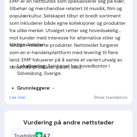
EMP er en nettbutikk som spesialiserer seg på klær,
tilbehør og merchandise relatert til musikk, film og
populærkultur. Selskapet tilbyr et bredt sortiment
som inkluderer både egne kolleksjoner og produkter
fra ulike merker. Utvalget retter seg hovedsakelig
mot kunder med interesse for alternative stiler og
Viktige detaljer:
fandom-relaterte produkter. Nettstedet fungerer
som en e-handelsplattform med levering til flere
land. EMP fokuserer på å samle et variert utvalg av
Lokalisering:
Selskapet har hovedkontor i
tematiske produkter på ett sted.
Sölvesborg, Sverige.
Grunnleggere:
-
Les mer
Show translation
Stiftelsesdato:
Selskapet ble etablert i 1986.
Vurdering på andre nettsteder
Trustpilot
4.7