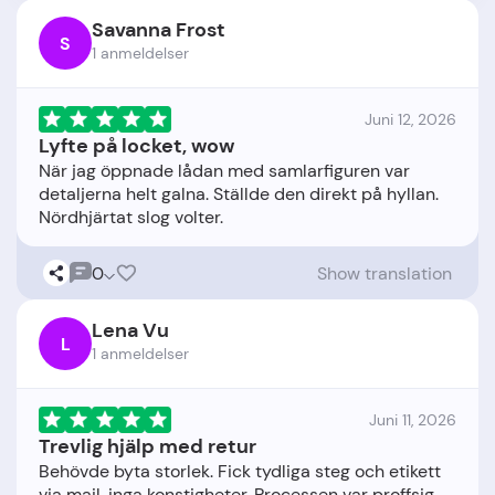
Savanna Frost
S
1 anmeldelser
Juni 12, 2026
Lyfte på locket, wow
När jag öppnade lådan med samlarfiguren var
detaljerna helt galna. Ställde den direkt på hyllan.
0
Show translation
Lena Vu
L
1 anmeldelser
Juni 11, 2026
Trevlig hjälp med retur
Behövde byta storlek. Fick tydliga steg och etikett
via mail, inga konstigheter. Processen var proffsig