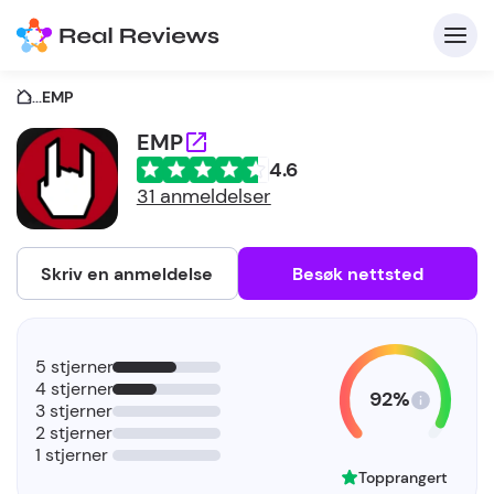
...
EMP
EMP
4.6
K
31 anmeldelser
Skriv en anmeldelse
Besøk nettsted
F
5 stjerner
b
4 stjerner
92%
3 stjerner
2 stjerner
1 stjerner
Topprangert