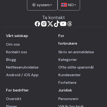
system
NO
Ta kontakt
Vårt selskap
For
forbrukere
Om oss
Kontakt oss
Skriv en anmeldelse
Blogg
Kategorier
Nettleserutvidelse
Ofte stilte spørsmål
Android
/
iOS
App
Kundesenter
Forfattere
For bedrifter
Juridisk
Oversikt
Personvern
Planer
Vilkår for bruk