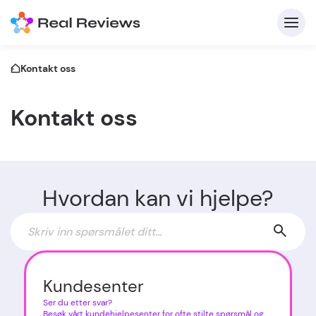
Kontakt oss
Kontakt oss
K
Hvordan kan vi hjelpe?
Fo
Skriv
Kundesenter
Ser du etter svar?
Besøk vårt kundehjelpesenter for ofte stilte spørsmål og