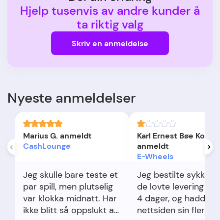
Hjelp tusenvis av andre kunder å
ta riktig valg
Skriv en anmeldelse
Nyeste anmeldelser
Marius G. anmeldt
Karl Ernest Bøe Koch
CashLounge
anmeldt
E-Wheels
Jeg skulle bare teste et
Jeg bestilte sykkel d
par spill, men plutselig
de lovte levering inn
var klokka midnatt. Har
4 dager, og hadde if
ikke blitt så oppslukt av
nettsiden sin flere