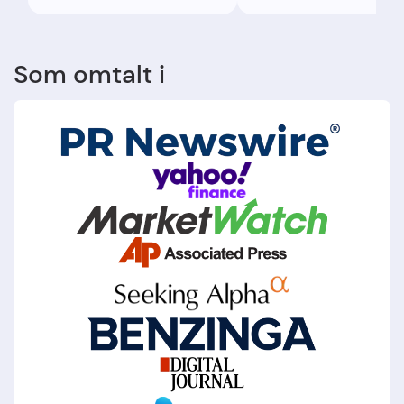
en side på lenge. 😅
sykler både på
nettlager og i 6 buti
Når bestillingen er g
Som omtalt i
får jeg derimot besk
2 dager etter at den
ikke kan leveres på 
dager. Kundeservice
sier det er en feil m
nettsiden, men i dag
dager etter har de
fortsatt samme
varebeholdning og
leveringstid og har i
tillegg sendt ut rek
med tilbud på sykkel