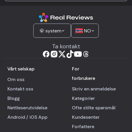
beholdt alt.
system
NO
Ta kontakt
Vårt selskap
For
forbrukere
Om oss
Kontakt oss
Skriv en anmeldelse
Blogg
Kategorier
Nettleserutvidelse
Ofte stilte spørsmål
Android
/
iOS
App
Kundesenter
Forfattere