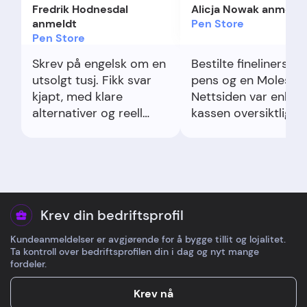
Fredrik Hodnesdal
Alicja Nowak anmeldt
anmeldt
Pen Store
Pen Store
Skrev på engelsk om en
Bestilte fineliners, b
utsolgt tusj. Fikk svar
pens og en Moleskin
kjapt, med klare
Nettsiden var enkel 
alternativer og reell
kassen oversiktlig,
ETA. Ikke akkurat poesi,
levering kom raskt. 
men effektivt og løste
stilte et spørsmål p
saken fint.
engelsk og fikk hygge
tydelig svar. Ingen
problemer underveis
og varene var godt
Krev din bedriftsprofil
pakket. Det som skil
Kundeanmeldelser er avgjørende for å bygge tillit og lojalitet.
seg ut var utvalget 
Ta kontroll over bedriftsprofilen din i dag og nyt mange
nisjemerker på ett s
fordeler.
Betalte retur er et
minus i teorien, men
Krev nå