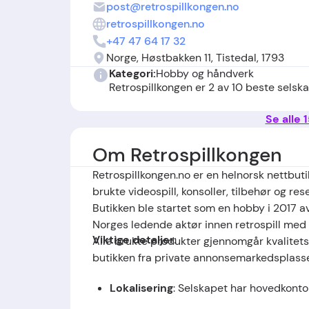
post@retrospillkongen.no
retrospillkongen.no
+47 47 64 17 32
Norge, Høstbakken 11, Tistedal, 1793
Kategori:
Hobby og håndverk
Retrospillkongen er 2 av 10 beste selsk
Se alle 
Om Retrospillkongen
Retrospillkongen.no er en helnorsk nettbut
brukte videospill, konsoller, tilbehør og re
Butikken ble startet som en hobby i 2017 av 
Norges ledende aktør innen retrospill med f
Viktige detaljer:
Alle brukte produkter gjennomgår kvalitets
butikken fra private annonsemarkedsplasse
Lokalisering
: Selskapet har hovedkontor