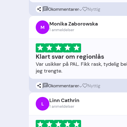
0
kommentarer
Nyttig
Monika Zaborowska
M
1 anmeldelser
Klart svar om regionlås
Var usikker på PAL. Fikk rask, tydelig b
0
kommentarer
Nyttig
Linn Cathrin
L
1 anmeldelser