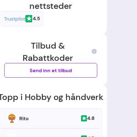
nettsteder
4.5
Trustpilot
Tilbud &
Rabattkoder
Send inn et tilbud
Topp i Hobby og håndverk
4.8
Rito