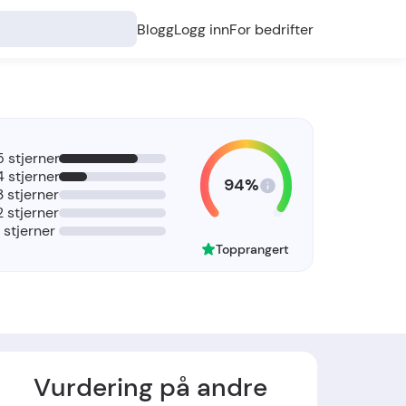
Blogg
Logg inn
For bedrifter
5 stjerner
4 stjerner
94%
3 stjerner
2 stjerner
1 stjerner
Topprangert
Vurdering på andre