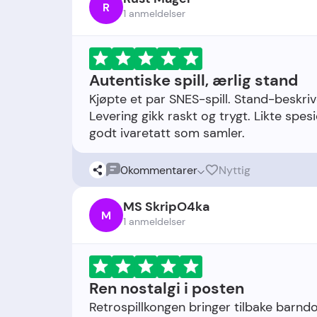
R
1 anmeldelser
Autentiske spill, ærlig stand
Kjøpte et par SNES-spill. Stand-beskriv
Levering gikk raskt og trygt. Likte spes
0
kommentarer
Nyttig
MS SkripO4ka
M
1 anmeldelser
Ren nostalgi i posten
Retrospillkongen bringer tilbake barn