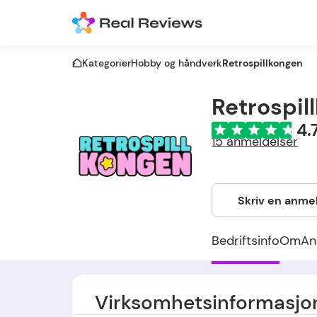
Kategorier
Hobby og håndverk
Retrospillkongen
Retrospil
4.
15 anmeldelser
Skriv en anme
Bedriftsinfo
Om
An
Virksomhetsinformasjo