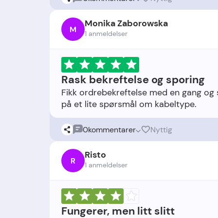
Monika Zaborowska
M
1 anmeldelser
Rask bekreftelse og sporing
Fikk ordrebekreftelse med en gang og 
0
kommentarer
Nyttig
Risto
R
1 anmeldelser
Fungerer, men litt slitt