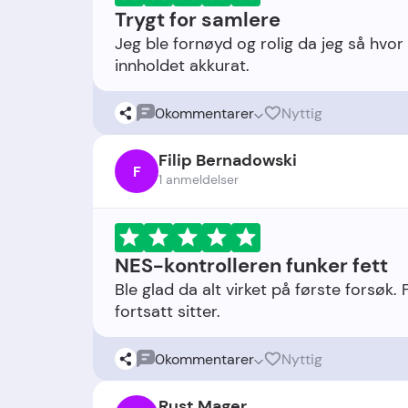
Trygt for samlere
Jeg ble fornøyd og rolig da jeg så hvor
0
kommentarer
Nyttig
Filip Bernadowski
F
1 anmeldelser
NES-kontrolleren funker fett
Ble glad da alt virket på første forsøk.
0
kommentarer
Nyttig
Rust Mager