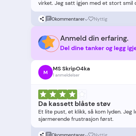
0
kommentarer
Nyttig
Anmeld din erfaring.
Del dine tanker og legg ig
MS SkripO4ka
M
1 anmeldelser
Da kassett blåste støv
Et lite pust, et klikk, så kom lyden. Jeg 
0
kommentarer
Nyttig