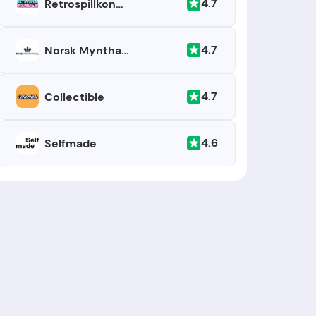
4.7
Retrospillkongen
4.7
Norsk Mynthandel
4.7
Collectible
4.6
Selfmade