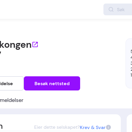
lkongen
7
ldelse
Besøk nettsted
meldelser
n
Eier dette selskapet?
Krev & Svar