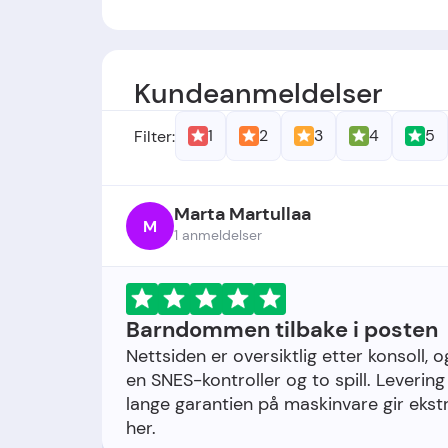
Grunnleggere
: -
Stiftelsesdato
: -
Kundeanmeldelser
1
2
3
4
5
Filter:
Marta Martullaa
M
1 anmeldelser
Barndommen tilbake i posten
Nettsiden er oversiktlig etter konsoll, 
en SNES-kontroller og to spill. Levering
lange garantien på maskinvare gir ekstr