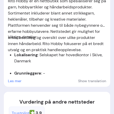
Rito Hobby er en nettbutikk som spesialiserer seg på
garn, hobbyartikler og håndarbeidsprodukter.
Sortimentet inkluderer blant annet strikkegarn,
heklenåler, tilbehør og kreative materialer.
Plattformen henvender seg til både nybegynnere og
erfarne hobbyutøvere. Nettstedet gir mulighet for
Viktige detaljer:
enkel bestilling og oversikt over ulike produkter
innen håndarbeid. Rito Hobby fokuserer på et bredt
utvalg og en praktisk handleopplevelse.
Lokalisering
: Selskapet har hovedkontor i Skive,
Danmark
Grunnleggere
: -
Les mer
Show translation
Stiftelsesdato
: Selskapet ble etablert i 2014.
Vurdering på andre nettsteder
3.9
Trustpilot