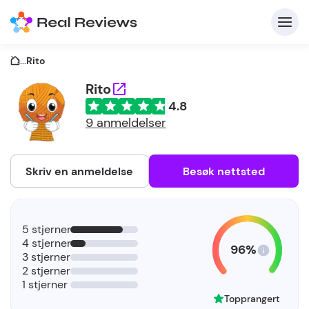
...
Rito
Rito
4.8
K
9 anmeldelser
Skriv en anmeldelse
Besøk nettsted
F
5 stjerner
b
4 stjerner
96%
3 stjerner
2 stjerner
1 stjerner
Topprangert