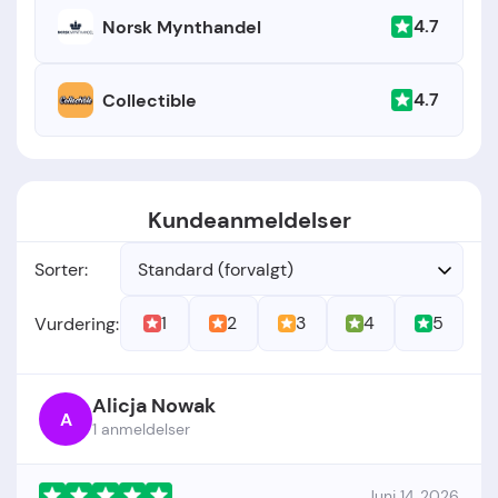
4.7
Norsk Mynthandel
4.7
Collectible
Kundeanmeldelser
Sorter:
Standard (forvalgt)
1
2
3
4
5
Vurdering:
Alicja Nowak
A
1 anmeldelser
Juni 14, 2026