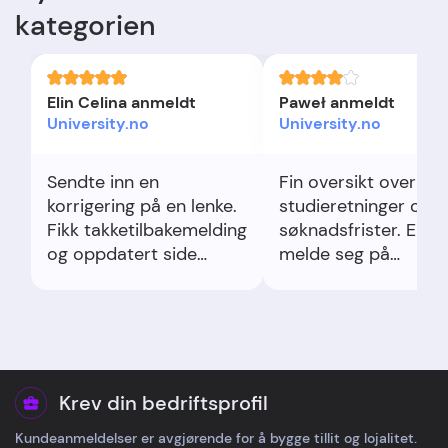
kategorien
Elin Celina anmeldt
Paweł anmeldt
University.no
University.no
Sendte inn en
Fin oversikt over
korrigering på en lenke.
studieretninger og
Fikk takketilbakemelding
søknadsfrister. Enkel
og oppdatert side
melde seg på
samme dag. Hyggelig
nyhetsbrev. Kunne
tone og kjapp respons.
ønsket litt flere filtre
men som start er de
nyttig.
Krev din bedriftsprofil
Kundeanmeldelser er avgjørende for å bygge tillit og lojalitet.