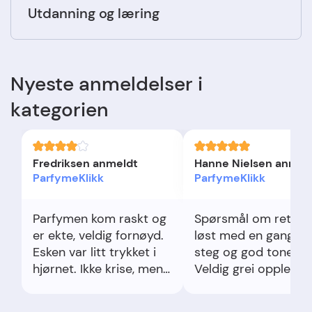
Utdanning og læring
Nyeste anmeldelser i
kategorien
Fredriksen anmeldt
Hanne Nielsen anmel
ParfymeKlikk
ParfymeKlikk
Parfymen kom raskt og
Spørsmål om retur b
er ekte, veldig fornøyd.
løst med en gang. Kl
Esken var litt trykket i
steg og god tone.
hjørnet. Ikke krise, men
Veldig grei opplevels
litt mer polstring hadde
vært topp.