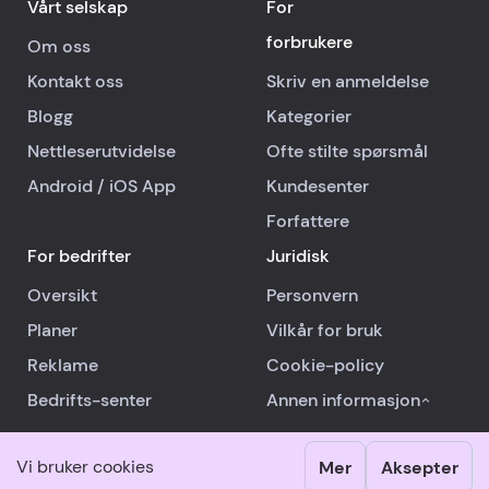
Vårt selskap
For
forbrukere
Om oss
Kontakt oss
Skriv en anmeldelse
Blogg
Kategorier
Nettleserutvidelse
Ofte stilte spørsmål
Android
/
iOS
App
Kundesenter
Forfattere
For bedrifter
Juridisk
Oversikt
Personvern
Planer
Vilkår for bruk
Reklame
Cookie-policy
Bedrifts-senter
Annen informasjon
Vi bruker cookies
Mer
Aksepter
© 2026 RealReviews.io
|
Alle rettigheter reservert.