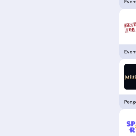
Even
Even
Penge