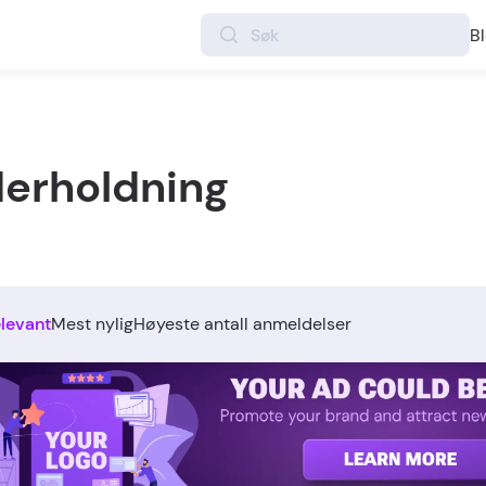
B
derholdning
levant
Mest nylig
Høyeste antall anmeldelser