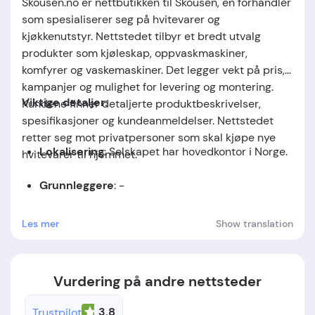
Skousen.no er nettbutikken til Skousen, en forhandler
som spesialiserer seg på hvitevarer og
kjøkkenutstyr. Nettstedet tilbyr et bredt utvalg
produkter som kjøleskap, oppvaskmaskiner,
komfyrer og vaskemaskiner. Det legger vekt på pris,
kampanjer og mulighet for levering og montering.
Viktige detaljer:
Kundene finner detaljerte produktbeskrivelser,
spesifikasjoner og kundeanmeldelser. Nettstedet
retter seg mot privatpersoner som skal kjøpe nye
Lokalisering
: Selskapet har hovedkontor i
Norge
.
hvitevarer til hjemmet.
Grunnleggere
: -
Stiftelsesdato
: Selskapet ble etablert i
1957
.
Les mer
Show translation
Vurdering på andre nettsteder
3.8
Trustpilot