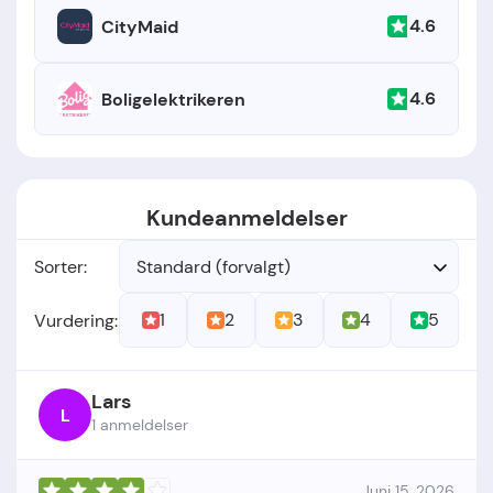
4.6
CityMaid
4.6
Boligelektrikeren
Kundeanmeldelser
Sorter:
Standard (forvalgt)
1
2
3
4
5
Vurdering:
Lars
L
1 anmeldelser
Juni 15, 2026