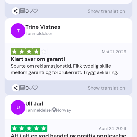
0
Show translation
Trine Vistnes
T
1 anmeldelser
Mai 21, 2026
Klart svar om garanti
Spurte om reklamasjonstid. Fikk tydelig skille
0
Show translation
Ulf Jarl
U
1 anmeldelser
Norway
April 24, 2026
Alt i alt en god handel og positiv opplevelse