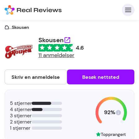
...
Skousen
Skousen
4.6
K
11 anmeldelser
Skriv en anmeldelse
Besøk nettsted
F
5 stjerner
b
4 stjerner
92%
3 stjerner
2 stjerner
1 stjerner
Topprangert