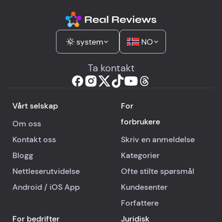
system
NO
Ta kontakt
Vårt selskap
For
forbrukere
Om oss
Kontakt oss
Skriv en anmeldelse
Blogg
Kategorier
Nettleserutvidelse
Ofte stilte spørsmål
Android
/
iOS
App
Kundesenter
Forfattere
For bedrifter
Juridisk