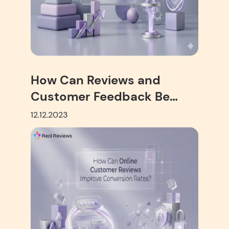
How Can Reviews and
Customer Feedback Be
Integrated into Sales and
12.12.2023
Marketing?