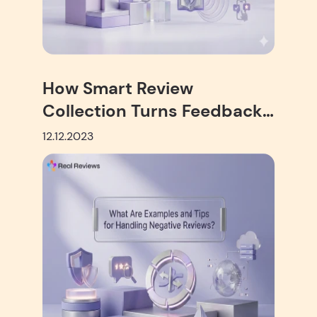
How Smart Review
Collection Turns Feedback
into Growth
12.12.2023