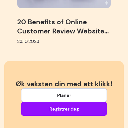
20 Benefits of Online
Customer Review Websites:
B2B and B2C
23.10.2023
Øk veksten din med ett klikk!
Planer
Registrer deg