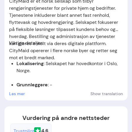
CityMaid
er et norsk selskap som tilbyr
rengjøringstjenester for private hjem og bedrifter.
Tjenestene inkluderer blant annet fast renhold,
flyttevask og hovedrengjøring. Selskapet fokuserer
på fleksible løsninger tilpasset kundens behov og
hverdag. Bestilling og administrasjon av tjenester
Viktige detaljer:
kan gjøres enkelt via deres digitale plattform.
CityMaid opererer i flere norske byer og retter seg
mot et bredt marked.
Lokalisering
: Selskapet har hovedkontor i Oslo,
Norge.
Grunnleggere
: -
Les mer
Show translation
Stiftelsesdato
: Selskapet ble etablert i 2012.
Vurdering på andre nettsteder
4.6
Trustpilot