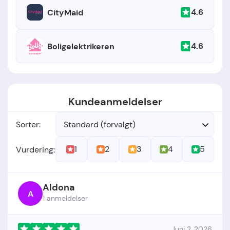
4.6
CityMaid
4.6
Boligelektrikeren
Kundeanmeldelser
Sorter:
Standard (forvalgt)
1
2
3
4
5
Vurdering:
Aldona
A
1 anmeldelser
Juni 2, 2026