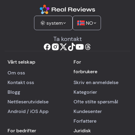
system
NO
Ta kontakt
Vårt selskap
For
forbrukere
Om oss
Kontakt oss
Skriv en anmeldelse
Blogg
Kategorier
Nettleserutvidelse
Ofte stilte spørsmål
Android
/
iOS
App
Kundesenter
Forfattere
For bedrifter
Juridisk