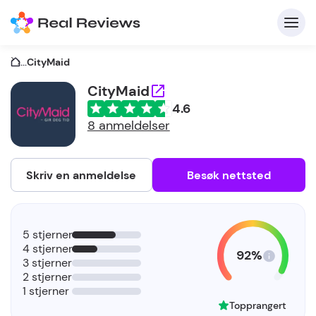
...
CityMaid
CityMaid
4.6
K
8 anmeldelser
Skriv en anmeldelse
Besøk nettsted
F
5 stjerner
b
4 stjerner
92%
3 stjerner
2 stjerner
1 stjerner
Topprangert