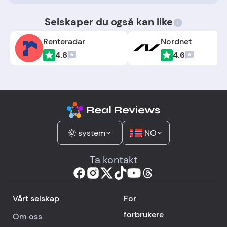
Selskaper du også kan like
Renteradar
Nordnet
4.8
4.6
system
NO
Ta kontakt
Vårt selskap
For
forbrukere
Om oss