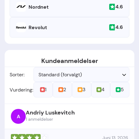
4.6
Nordnet
4.6
Revolut
Kundeanmeldelser
Sorter:
Standard (forvalgt)
1
2
3
4
5
Vurdering:
Andriy Luskevitch
A
1 anmeldelser
Juni 13, 2026