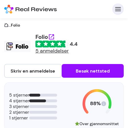
...
Folio
Folio
4.4
K
5 anmeldelser
Skriv en anmeldelse
Besøk nettsted
F
5 stjerner
b
4 stjerner
88%
3 stjerner
2 stjerner
1 stjerner
Over gjennomsnittet