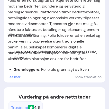
Folio er en norsk digital banktjeneste som retter seg
mot små bedrifter, gründere og selvstendig
næringsdrivende. Plattformen tilbyr bedriftskontoer,
betalingsløsninger og økonomiske verktøy tilpasset
moderne virksomheter. Tjenesten gjør det mulig å
håndtere fakturaer, betalinger og økonomi gjennom
Viktige detaljer:
en nettbasert løsning. Folio fokuserer på en enkel og
brukervennlig opplevelse uten tradisjonelle
bankfilialer. Selskapet kombinerer digitale
Lokalisering
: Selskapet har hovedkontor i Oslo,
banktjenester med funksjoner som skal gjøre
Norge.
økonomiadministrasjon enklere for bedrifter.
Grunnleggere
: Folio ble grunnlagt av Even
Heggernes, Andreas Tingbø, Stian Rustad.
Les mer
Show translation
Stiftelsesdato
: Selskapet ble etablert i 2018.
Vurdering på andre nettsteder
4.8
Trustpilot