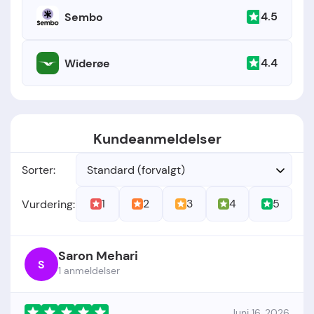
4.5
Sembo
4.4
Widerøe
Kundeanmeldelser
Sorter:
Standard (forvalgt)
1
2
3
4
5
Vurdering:
Saron Mehari
S
1 anmeldelser
Juni 16, 2026