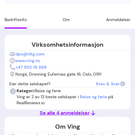
Bedriftsinfo
Om
Anmeldelser
Virksomhetsinformasjon
dpo@nltg.com
www.ving.no
+47 955 18 888
Norge, Dronning Eufemias gate 16, Oslo, 0191
Eier dette selskapet?
Krev & Svar
Kategori:
Reise og ferie
Ving er 2 av 13 beste selskaper i
Reise og ferie
på
RealReviews.io
Se alle 4 anmeldelser
Om Ving