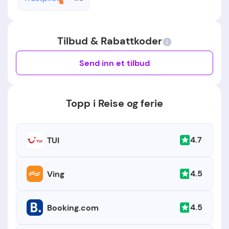
Tilbud & Rabattkoder
Send inn et tilbud
Topp i Reise og ferie
4.7
TUI
4.5
Ving
4.5
Booking.com