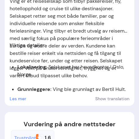
Ving er et reiseselskap som tilbyr pakkereiser, fly,
hotellopphold og cruise til ulike destinasjoner.
Selskapet retter seg mot både familier, par og
individuelle reisende som ønsker fleksible
ferieløsninger. Ving tilbyr et bredt utvalg av reisemål,
med særlig fokus på populære ferieområder i
Viktige detaljer:
Europa og andre deler av verden. Kundene kan
bestille reiser enkelt via nettsiden og få tilgang til
kundeservice før, under og etter reisen. Selskapet
Lokalisering:
Selskapet har hovedkontor i Oslo,
legger vekt på brukervennlighet, trygghet og et
Norge.
variert tilbud tilpasset ulike behov.
Grunnleggere:
Ving ble grunnlagt av Bertil Hult.
Les mer
Show translation
Stiftelsesdato:
Selskapet ble etablert i 1956.
Vurdering på andre nettsteder
1.6
Trustpilot