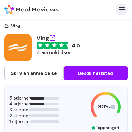
...
Ving
Ving
4.5
K
4 anmeldelser
Skriv en anmeldelse
Besøk nettsted
F
5 stjerner
b
4 stjerner
90%
3 stjerner
2 stjerner
1 stjerner
Topprangert