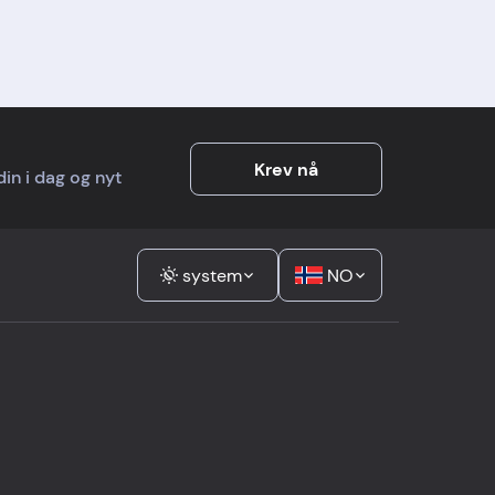
tig
litt lengre leveringstid, men
det ble opplyst i forkant.
Det beste var bredden av
nordiske merkevarer på ett
sted.
Krev nå
din i dag og nyt
system
NO