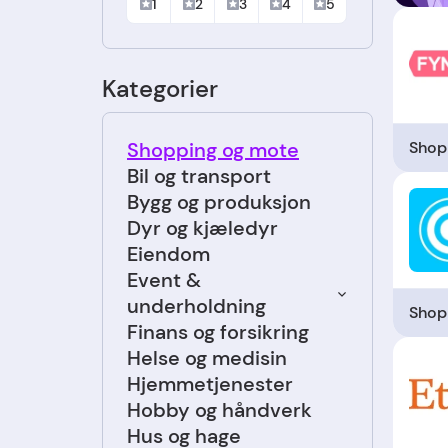
1
2
3
4
5
Kategorier
Shop
Shopping og mote
Bil og transport
Bygg og produksjon
Dyr og kjæledyr
Eiendom
Event &
underholdning
Shop
Finans og forsikring
Helse og medisin
Hjemmetjenester
Hobby og håndverk
Hus og hage