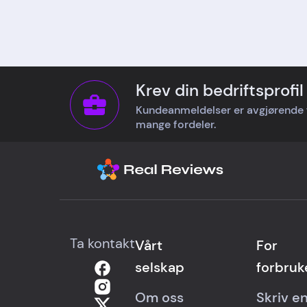
Krev din bedriftsprofil
Kundeanmeldelser er avgjørende for 
mange fordeler.
Ta kontakt
Vårt
For
selskap
forbruk
Om oss
Skriv e