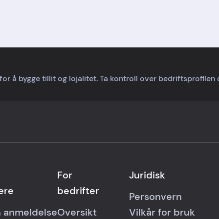
per ordre gjør meg opprik
glad. Det er ikke high-tech
fjellutstyr, men det treffer
akkurat min hverdag.
å bygge tillit og lojalitet. Ta kontroll over bedriftsprofilen 
For
Juridisk
ere
bedrifter
Personvern
n anmeldelse
Oversikt
Vilkår for bruk