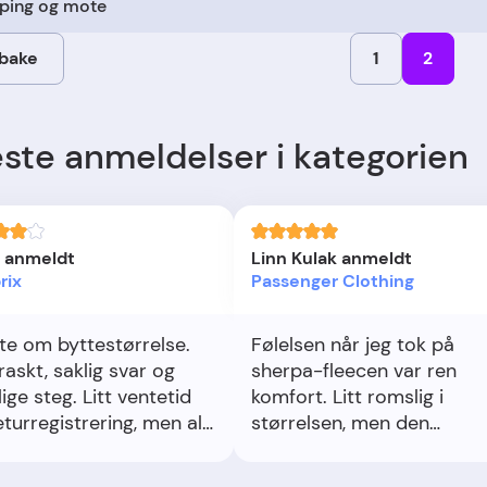
ping og mote
lbake
1
2
ste anmeldelser i kategorien
o anmeldt
Linn Kulak anmeldt
rix
Passenger Clothing
te om byttestørrelse.
Følelsen når jeg tok på
raskt, saklig svar og
sherpa-fleecen var ren
ige steg. Litt ventetid
komfort. Litt romslig i
eturregistrering, men alt
størrelsen, men den
i orden til slutt.
omfavner meg på tur og
hjemme. At de planter et t