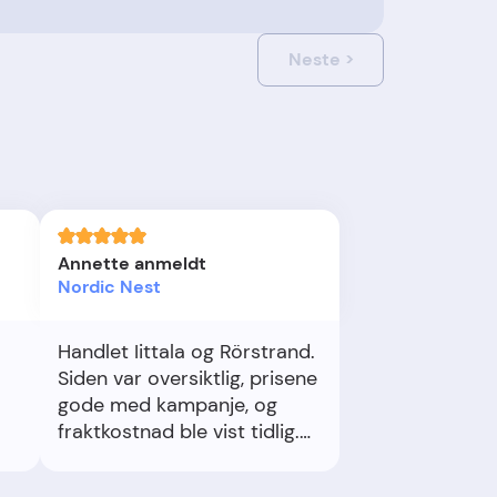
Neste
>
Annette anmeldt
Nordic Nest
Handlet Iittala og Rörstrand.
Siden var oversiktlig, prisene
gode med kampanje, og
fraktkostnad ble vist tidlig.
Pakken kom pent polstret og
re
uten skader. Én vare hadde