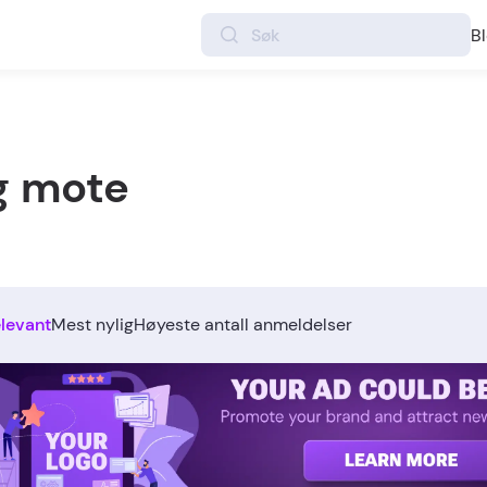
B
g mote
levant
Mest nylig
Høyeste antall anmeldelser