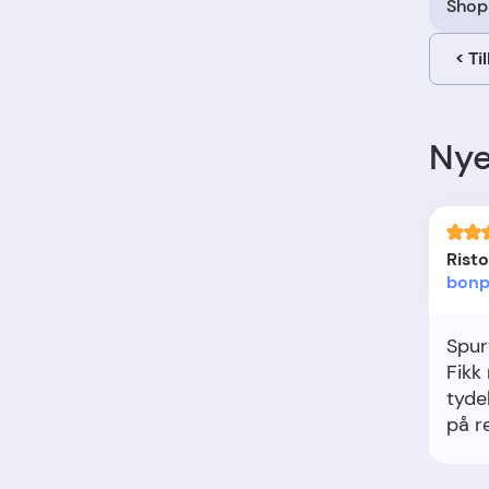
Shop
<
Ti
Nye
Rist
bonp
Spur
Fikk 
tydel
på r
gikk 