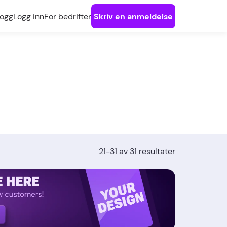
logg
Logg inn
For bedrifter
Skriv en anmeldelse
21-31 av 31 resultater